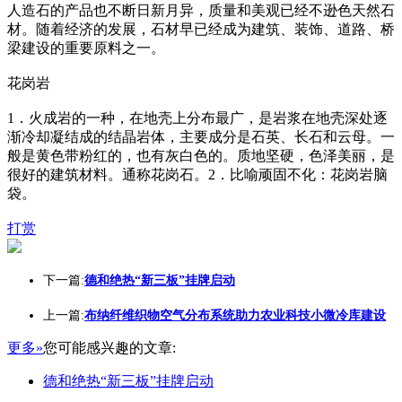
人造石的产品也不断日新月异，质量和美观已经不逊色天然石
材。随着经济的发展，石材早已经成为建筑、装饰、道路、桥
梁建设的重要原料之一。
花岗岩
1．火成岩的一种，在地壳上分布最广，是岩浆在地壳深处逐
渐冷却凝结成的结晶岩体，主要成分是石英、长石和云母。一
般是黄色带粉红的，也有灰白色的。质地坚硬，色泽美丽，是
很好的建筑材料。通称花岗石。2．比喻顽固不化：花岗岩脑
袋。
打赏
下一篇:
德和绝热“新三板”挂牌启动
上一篇:
布纳纤维织物空气分布系统助力农业科技小微冷库建设
更多»
您可能感兴趣的文章:
德和绝热“新三板”挂牌启动