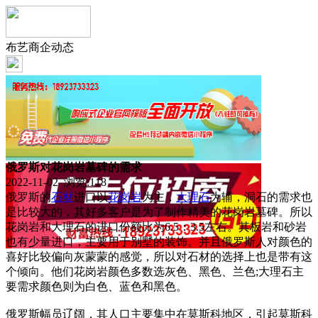
布艺商企动态
俄罗斯对花岗岩墓碑的需求
2022-11-02 浏览:
118
俄罗斯的
石材
进口以
花岗岩
为主，
大理石
为辅，洞石的需求也
是比较大的，其好多客户是为了制作精美的花岗岩墓碑。所以
花岗岩和大理石的进口份额比为6.5：3.5左右。其板岩和砂岩
也有少量进口，主要用于别墅的装饰。并且俄罗斯人对颜色的
喜好比较偏向灰蒙蒙的感觉，所以对石材的选择上也是带有这
个倾向。他们花岗岩颜色多数选灰色、黑色、兰色;大理石主
要需求颜色则为白色、蓝色和黑色。
俄罗斯幅员辽阔，其人口主要集中在莫斯科地区，引起莫斯科