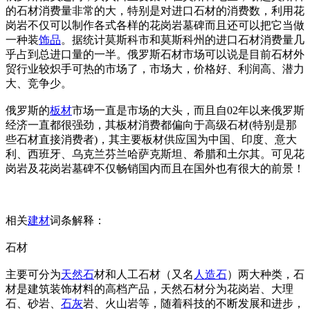
的石材消费量非常的大，特别是对进口石材的消费数，利用花
岗岩不仅可以制作各式各样的花岗岩墓碑而且还可以把它当做
一种装
饰品
。据统计莫斯科市和莫斯科州的进口石材消费量几
乎占到总进口量的一半。俄罗斯石材市场可以说是目前石材外
贸行业较炽手可热的市场了，市场大，价格好、利润高、潜力
大、竞争少。
俄罗斯的
板材
市场一直是市场的大头，而且自02年以来俄罗斯
经济一直都很强劲，其板材消费都偏向于高级石材(特别是那
些石材直接消费者)，其主要板材供应国为中国、印度、意大
利、西班牙、乌克兰芬兰哈萨克斯坦、希腊和土尔其。可见花
岗岩及花岗岩墓碑不仅畅销国内而且在国外也有很大的前景！
相关
建材
词条解释：
石材
主要可分为
天然石
材和人工石材（又名
人造石
）两大种类，石
材是建筑装饰材料的高档产品，天然石材分为花岗岩、大理
石、砂岩、
石灰
岩、火山岩等，随着科技的不断发展和进步，